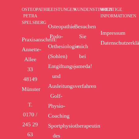
OSTEOPATHIE
LEISTUNGEN
KUNDENSTIMMEN
WICHTIGE
PETRA
INFORMATIONEN
SPELSBERG
Osteopathie
Besuchen
Impressum
Podo-
Sie
Praxisanschrift:
Datenschutzerkl
Orthesiologie
mich
Annette-
(Sohlen)
bei
Allee
Entgiftungs-
jameda!
33
und
48149
Ausleitungsverfahren
Münster
Golf-
T.
Physio-
0170 /
Coaching
245 29
Sportphysiotherapeutin
63
des